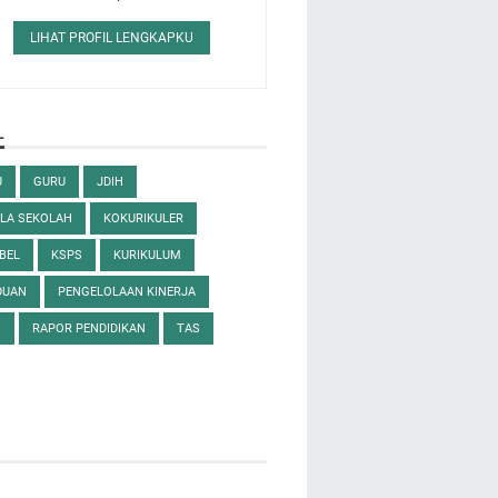
LIHAT PROFIL LENGKAPKU
L
U
GURU
JDIH
LA SEKOLAH
KOKURIKULER
BEL
KSPS
KURIKULUM
DUAN
PENGELOLAAN KINERJA
M
RAPOR PENDIDIKAN
TAS