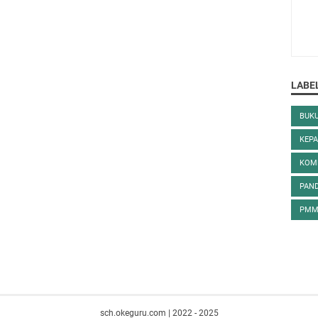
LABE
BUK
KEPA
KOM
PAN
PM
sch.okeguru.com | 2022 - 2025