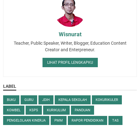
Wisnurat
Teacher, Public Speaker, Writer, Blogger, Education Content
Creator and Enterpreneur.
LIHAT PROFIL LENGKAPKU
LABEL
BUKU
GURU
JDIH
KEPALA SEKOLAH
KOKURIKULER
KOMBEL
KSPS
KURIKULUM
PANDUAN
PENGELOLAAN KINERJA
PMM
RAPOR PENDIDIKAN
TAS