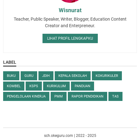
Wisnurat
Teacher, Public Speaker, Writer, Blogger, Education Content
Creator and Enterpreneur.
LIHAT PROFIL LENGKAPKU
LABEL
BUKU
GURU
JDIH
KEPALA SEKOLAH
KOKURIKULER
KOMBEL
KSPS
KURIKULUM
PANDUAN
PENGELOLAAN KINERJA
PMM
RAPOR PENDIDIKAN
TAS
sch.okeguru.com | 2022 - 2025